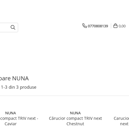
0770808139
0,00
ioare NUNA
1-
3
din
3
produse
NUNA
NUNA
 compact TRIV next -
Cărucior compact TRIV next
Carucio
Caviar
Chestnut
next