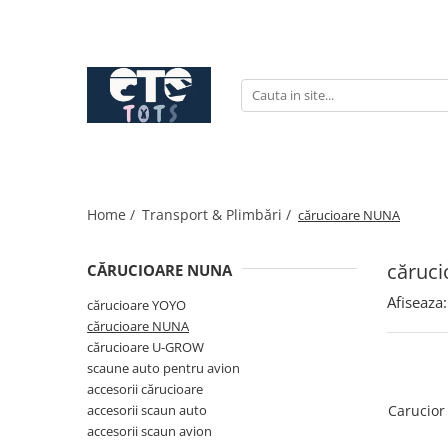
CĂRUCIOARE & SCAUNE AUTO
cărucioare YOYO
cărucioare NUNA
cărucioare U-GROW
scaune auto pentru avion
Home /
Transport & Plimbări /
cărucioare NUNA
accesorii cărucioare
accesorii scaun auto
căruc
CĂRUCIOARE NUNA
accesorii scaun avion
Afiseaza:
cărucioare YOYO
cărucioare NUNA
cărucioare U-GROW
scaune auto pentru avion
accesorii cărucioare
accesorii scaun auto
Carucior
accesorii scaun avion