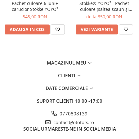
Pachet culoare 6 luni+
Stokke® YOYO³ - Pachet
carucior Stokke YOYO³
culoare (saltea scaun și
capotină), 6 luni+
545,00 RON
de la 350,00 RON
ADAUGA IN COS
VEZI VARIANTE
MAGAZINUL MEU
CLIENTI
DATE COMERCIALE
SUPORT CLIENTI
10:00 -17:00
0770808139
contact@ototots.ro
SOCIAL
URMARESTE-NE IN SOCIAL MEDIA