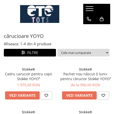
CĂRUCIOARE & SCAUNE AUTO
cărucioare YOYO
cărucioare YOYO
cărucioare NUNA
cărucioare U-GROW
Afiseaza:
1-
4
din
4
produse
scaune auto pentru avion
FILTRE
accesorii cărucioare
accesorii scaun auto
Stokke®
Stokke®
Cadru carucior pentru copii
Pachet nou născut 0 luni+
accesorii scaun avion
Stokke YOYO³
pentru cărucior Stokke YOYO³
1.975,00 RON
de la 990,00 RON
VEZI VARIANTE
VEZI VARIANTE
Stokke®
Stokke®