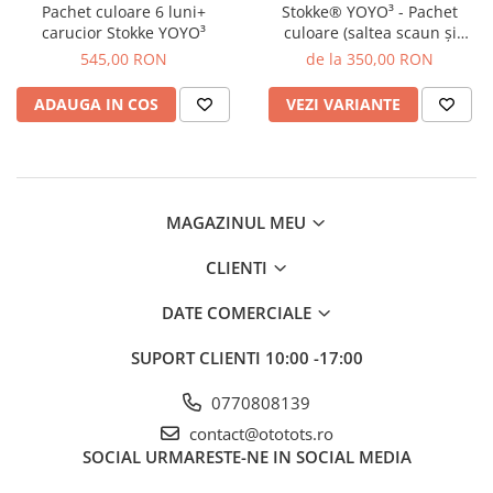
Pachet culoare 6 luni+
Stokke® YOYO³ - Pachet
carucior Stokke YOYO³
culoare (saltea scaun și
capotină), 6 luni+
545,00 RON
de la 350,00 RON
ADAUGA IN COS
VEZI VARIANTE
MAGAZINUL MEU
CLIENTI
DATE COMERCIALE
SUPORT CLIENTI
10:00 -17:00
0770808139
contact@ototots.ro
SOCIAL
URMARESTE-NE IN SOCIAL MEDIA