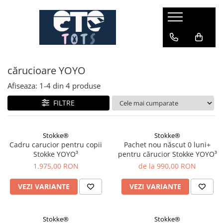
CĂRUCIOARE & SCAUNE AUTO
cărucioare YOYO
cărucioare YOYO
cărucioare NUNA
cărucioare U-GROW
Afiseaza:
1-
4
din
4
produse
scaune auto pentru avion
FILTRE
accesorii cărucioare
accesorii scaun auto
Stokke®
Stokke®
Cadru carucior pentru copii
Pachet nou născut 0 luni+
accesorii scaun avion
Stokke YOYO³
pentru cărucior Stokke YOYO³
1.975,00 RON
de la 990,00 RON
VEZI VARIANTE
VEZI VARIANTE
Stokke®
Stokke®